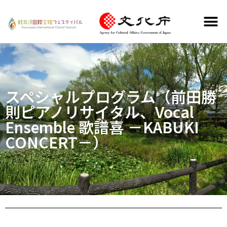
スペシャルプログラム（前田勝
則ピアノリサイタル、Vocal
Ensemble 歌譜喜 －KABUKI
CONCERT－）