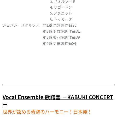
3. フォルラーヌ
4. リゴードン
5. メヌエット
6. トッカータ
ショパン スケルツォ 第1番 ロ短調 作品20
第2番 変ロ短調 作品31
第3番 嬰ハ短調 作品39
第4番 ホ長調 作品54
Vocal Ensemble 歌譜喜 －KABUKI CONCERT
－
世界が認める奇跡のハーモニー！日本発！