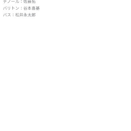
テノール：佐藤拓
バリトン：谷本喜基
バス：松井永太郎