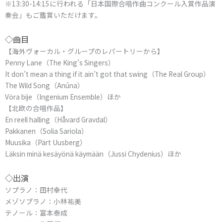
※13:30-14:15に行われる「日本国際合唱作曲コンクール入賞作品演
奏会」もご鑑賞いただけます。
◇曲目
【海外ヴォーカル・グループのレパートリーから】
Penny Lane（The King’s Singers）
It don’t mean a thing if it ain’t got that swing（The Real Group）
The Wild Song（Anúna）
Vöra bije（Ingenium Ensemble）ほか
【北欧の合唱作品】
En reell halling（Håvard Gravdal）
Pakkanen（Solia Sariola）
Muusika（Pärt Uusberg）
Läksin minä kesäyönä käymään（Jussi Chydenius）ほか
◇出演
ソプラノ：田村幸代
メゾソプラノ：小林祐美
テノール：富本泰成