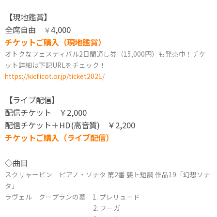
【現地鑑賞】
全席自由
4,000
￥
チケットご購入（現地鑑賞）
オトクなフェスティバル2日間通し券（15,000円）も発売中！チケ
ット詳細は下記URLをチェック！
https://kicf.icot.or.jp/ticket2021/
【ライブ配信】
配信チケット ￥2,000
配信チケット＋HD(高音質) ￥2,200
チケットご購入（ライブ配信）
◇曲目
スクリャービン ピアノ・ソナタ 第2番 嬰ト短調 作品19「幻想ソナ
タ」
ラヴェル クープランの墓 1. プレリュード
2. フーガ